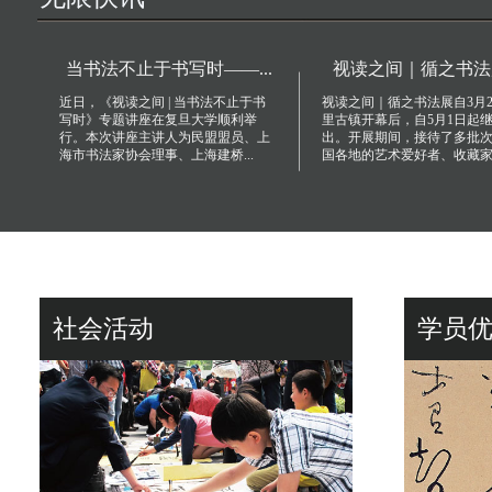
当书法不止于书写时——...
视读之间｜循之书法展5
近日，《视读之间 | 当书法不止于书
视读之间｜循之书法展自3月2
写时》专题讲座在复旦大学顺利举
里古镇开幕后，自5月1日起
行。本次讲座主讲人为民盟盟员、上
出。开展期间，接待了多批
海市书法家协会理事、上海建桥...
国各地的艺术爱好者、收藏家..
社会活动
学员优